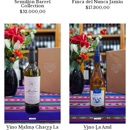
Semillón Barrel
Finca del Nunca Jamás
Collection
$17.300,00
$52.000,00
Vino La Azul
Vino Malma Chacra La