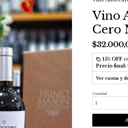
Vino 
Cero 
$32.000,
15% OFF
c
Precio final:
Ver cuotas y d
Cantidad