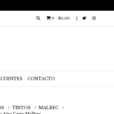
0
-
$0,00
ECUENTES
CONTACTO
OS
TINTOS
MALBEC
o Año Cero Malbec