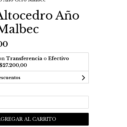
Altocedro Año
Malbec
00
on
Transferencia
o
Efectivo
$27.200,00
escuentos
AGREGAR AL CARRITO