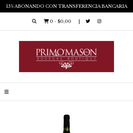
15% ABONANDO CON TRANSFERENCIA BANCARIA
0
-
$0,00