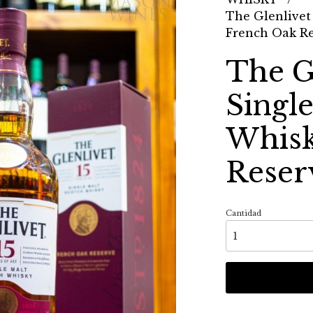
The Glenlivet
French Oak R
The Gl
Singl
Whisk
Reser
Cantidad